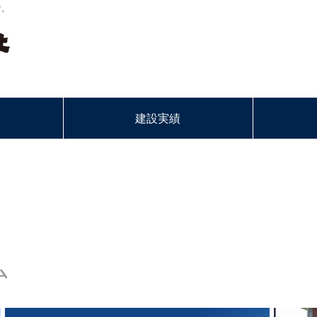
す。
建設実績
ム